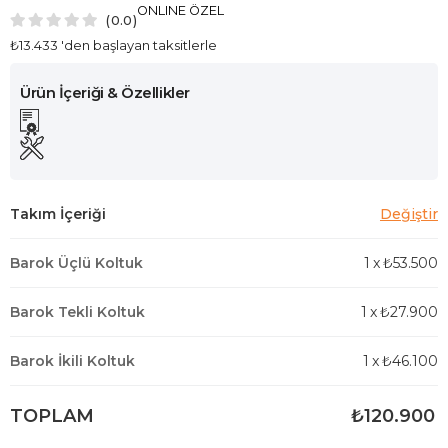
ONLINE ÖZEL
0.0
₺13.433
'den başlayan taksitlerle
Barok Üçlü Koltuk
1
x
₺53.500
Barok Tekli Koltuk
1
x
₺27.900
Barok İkili Koltuk
1
x
₺46.100
TOPLAM
₺120.900