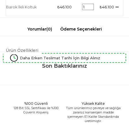
Barok İkili Koltuk
₺46.100
₺46.100
Yorumlar
(0)
Ödeme Seçenekleri
Ürün Özellikleri
Daha Erken Teslimat Tarihi İçin Bilgi Alınız
Son Baktıklarınız
%100 Güvenli
Yüksek Kalite
128 Bit SSL Sertifikası ile %100
Tüm ürünlerimiz çevreye ve sağlığa
Güvenli Alışveriş
zararsız kanserojen madde
içermeyen E1 Kalite Standardında
üretilmiştir.