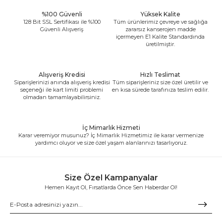
%100 Güvenli
Yüksek Kalite
128 Bit SSL Sertifikası ile %100
Tüm ürünlerimiz çevreye ve sağlığa
Güvenli Alışveriş
zararsız kanserojen madde
içermeyen E1 Kalite Standardında
üretilmiştir.
Alışveriş Kredisi
Hızlı Teslimat
Siparişlerinizi anında alışveriş kredisi
Tüm siparişleriniz size özel üretilir ve
seçeneği ile kart limiti problemi
en kısa sürede tarafınıza teslim edilir.
olmadan tamamlayabilirsiniz.
İç Mimarlık Hizmeti
Karar veremiyor musunuz? İç Mimarlık Hizmetimiz ile karar vermenize
yardımcı oluyor ve size özel yaşam alanlarınızı tasarlıyoruz.
Size Özel Kampanyalar
Hemen Kayıt Ol, Fırsatlarda Önce Sen Haberdar Ol!