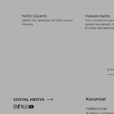
%100 Güvenli
Yüksek Kalite
128 Bit SSL Sertifikası ile %100 Güvenli
Tüm ürünlerimiz çevr
Alışveriş
zararsız kanserojen
E1 Kalite Standardında
Kurumsal
SOSYAL MEDYA
Hakkımızda
Kullanıcı Şözle