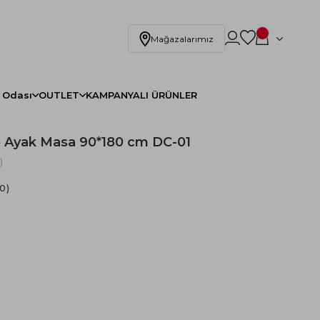
Mağazalarımız
 Odası
OUTLET
KAMPANYALI ÜRÜNLER
 Ayak Masa 90*180 cm DC-01
)
.0