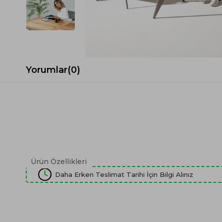
Spor Koltuk Takımı
Gri TV Ünitesi
Krem Koltuk Takımı
Beyaz TV Ünitesi
Gri Koltuk Takımı
Siyah TV Ünitesi
Büro Koltuk Takımı
Şömineli TV Ünitesi
Ev Tekstili
Dresuar
Yorumlar
(0)
Duvar Ünitesi
TV Koltukları
Ürün Özellikleri
Daha Erken Teslimat Tarihi İçin Bilgi Alınız