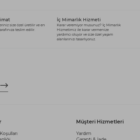
limat
İç Mimarlık Hizmeti
riniz size özel üretilir ve en
Karar veremiyor musunuz? İç Mimarlık
arafınıza teslim edilir.
Hizmetimiz ile karar vermenize
yardımcı oluyor ve size özel yaşam
alanlarınızı tasarlıyoruz.
r
Müşteri Hizmetleri
Koşulları
Yardım
nliği
Garanti & İade