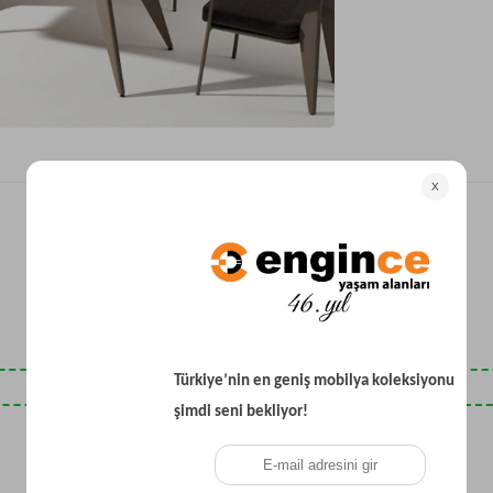
Yataklı Koltuk
Köşe Koltuk
Modern Köşe Koltuk
Ekonomik Köşe Koltuk
Mini Köşe Takımı
Gri Köşe Takımı
Bohem Köşe Takımı
Son Baktıklarınız