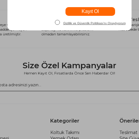
Alışveriş Kredisi
Hızlı Tes
eye ve sağlığa
Siparişlerinizi anında alışveriş kredisi
Tüm siparişle
 madde içermeyen
seçeneği ile kart limiti problemi
kısa sürede t
 üretilmiştir.
olmadan tamamlayabilirsiniz.
Size Özel Kampanyalar
Hemen Kayıt Ol, Fırsatlarda Önce Sen Haberdar Ol!
Kategoriler
Önerile
Koltuk Takımı
Teslimat 
şmesi
Yemek Odası
Site Güve