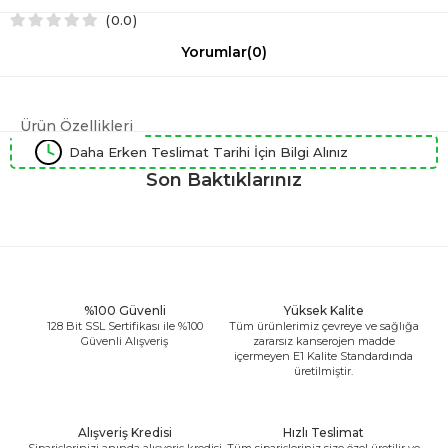
0.0
Yorumlar
(0)
Ürün Özellikleri
Daha Erken Teslimat Tarihi İçin Bilgi Alınız
Son Baktıklarınız
%100 Güvenli
Yüksek Kalite
128 Bit SSL Sertifikası ile %100
Tüm ürünlerimiz çevreye ve sağlığa
Güvenli Alışveriş
zararsız kanserojen madde
içermeyen E1 Kalite Standardında
üretilmiştir.
Alışveriş Kredisi
Hızlı Teslimat
Siparişlerinizi anında alışveriş kredisi
Tüm siparişleriniz size özel üretilir ve