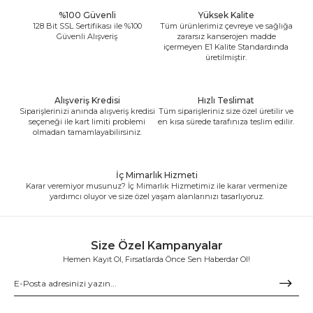
%100 Güvenli
Yüksek Kalite
128 Bit SSL Sertifikası ile %100
Tüm ürünlerimiz çevreye ve sağlığa
Güvenli Alışveriş
zararsız kanserojen madde
içermeyen E1 Kalite Standardında
üretilmiştir.
Alışveriş Kredisi
Hızlı Teslimat
Siparişlerinizi anında alışveriş kredisi
Tüm siparişleriniz size özel üretilir ve
seçeneği ile kart limiti problemi
en kısa sürede tarafınıza teslim edilir.
olmadan tamamlayabilirsiniz.
İç Mimarlık Hizmeti
Karar veremiyor musunuz? İç Mimarlık Hizmetimiz ile karar vermenize
yardımcı oluyor ve size özel yaşam alanlarınızı tasarlıyoruz.
Size Özel Kampanyalar
Hemen Kayıt Ol, Fırsatlarda Önce Sen Haberdar Ol!