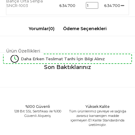
Bahçe Orta Sehpa
SNCR-1003
₺34.700
₺34.700
Yorumlar
(0)
Ödeme Seçenekleri
Ürün Özellikleri
Daha Erken Teslimat Tarihi İçin Bilgi Alınız
Son Baktıklarınız
%100 Güvenli
Yüksek Kalite
128 Bit SSL Sertifikası ile %100
Tüm ürünlerimiz çevreye ve sağlığa
Güvenli Alışveriş
zararsız kanserojen madde
içermeyen E1 Kalite Standardında
üretilmiştir.