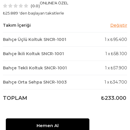
ONLINE'A ÖZEL
0.0
₺25.889
'den başlayan taksitlerle
Bahçe Üçlü Koltuk SNCR-1001
1
x
₺95.400
Bahçe İkili Koltuk SNCR-1001
1
x
₺58.100
Bahçe Tekli Koltuk SNCR-1001
1
x
₺57.900
Bahçe Orta Sehpa SNCR-1003
1
x
₺34.700
TOPLAM
₺233.000