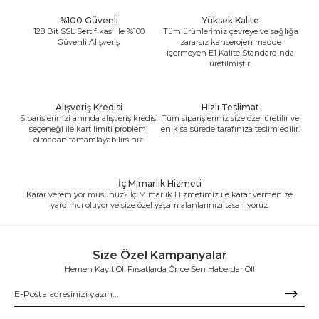
%100 Güvenli
Yüksek Kalite
128 Bit SSL Sertifikası ile %100
Tüm ürünlerimiz çevreye ve sağlığa
Güvenli Alışveriş
zararsız kanserojen madde
içermeyen E1 Kalite Standardında
üretilmiştir.
Alışveriş Kredisi
Hızlı Teslimat
Siparişlerinizi anında alışveriş kredisi
Tüm siparişleriniz size özel üretilir ve
seçeneği ile kart limiti problemi
en kısa sürede tarafınıza teslim edilir.
olmadan tamamlayabilirsiniz.
İç Mimarlık Hizmeti
Karar veremiyor musunuz? İç Mimarlık Hizmetimiz ile karar vermenize
yardımcı oluyor ve size özel yaşam alanlarınızı tasarlıyoruz.
Size Özel Kampanyalar
Hemen Kayıt Ol, Fırsatlarda Önce Sen Haberdar Ol!