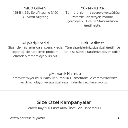
%100 Güvenli
Yüksek Kalite
128 Bit SSL Sertifikası ile %100
Tüm ürünlerimiz çevreye ve sağlığa
Güvenli Alışveriş
zararsız kanserojen madde
içermeyen E1 Kalite Standardında
üretilmiştir.
Alışveriş Kredisi
Hızlı Teslimat
Siparişlerinizi anında alışveriş kredisi
Tüm siparişleriniz size özel üretilir ve
seçeneği ile kart limiti problemi
en kısa sürede tarafınıza teslim edilir.
olmadan tamamlayabilirsiniz.
İç Mimarlık Hizmeti
Karar veremiyor musunuz? İç Mimarlık Hizmetimiz ile karar vermenize
yardımcı oluyor ve size özel yaşam alanlarınızı tasarlıyoruz.
Size Özel Kampanyalar
Hemen Kayıt Ol, Fırsatlarda Önce Sen Haberdar Ol!