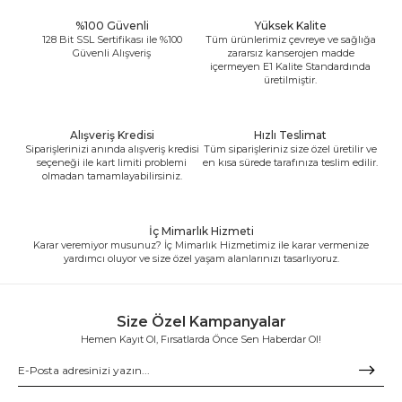
%100 Güvenli
Yüksek Kalite
128 Bit SSL Sertifikası ile %100
Tüm ürünlerimiz çevreye ve sağlığa
Güvenli Alışveriş
zararsız kanserojen madde
içermeyen E1 Kalite Standardında
üretilmiştir.
Alışveriş Kredisi
Hızlı Teslimat
Siparişlerinizi anında alışveriş kredisi
Tüm siparişleriniz size özel üretilir ve
seçeneği ile kart limiti problemi
en kısa sürede tarafınıza teslim edilir.
olmadan tamamlayabilirsiniz.
İç Mimarlık Hizmeti
Karar veremiyor musunuz? İç Mimarlık Hizmetimiz ile karar vermenize
yardımcı oluyor ve size özel yaşam alanlarınızı tasarlıyoruz.
Size Özel Kampanyalar
Hemen Kayıt Ol, Fırsatlarda Önce Sen Haberdar Ol!