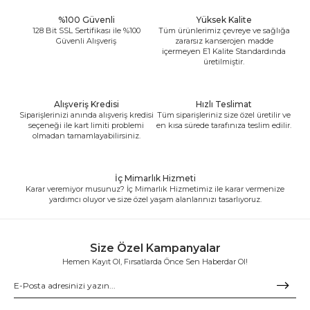
%100 Güvenli
Yüksek Kalite
128 Bit SSL Sertifikası ile %100
Tüm ürünlerimiz çevreye ve sağlığa
Güvenli Alışveriş
zararsız kanserojen madde
içermeyen E1 Kalite Standardında
üretilmiştir.
Alışveriş Kredisi
Hızlı Teslimat
Siparişlerinizi anında alışveriş kredisi
Tüm siparişleriniz size özel üretilir ve
seçeneği ile kart limiti problemi
en kısa sürede tarafınıza teslim edilir.
olmadan tamamlayabilirsiniz.
İç Mimarlık Hizmeti
Karar veremiyor musunuz? İç Mimarlık Hizmetimiz ile karar vermenize
yardımcı oluyor ve size özel yaşam alanlarınızı tasarlıyoruz.
Size Özel Kampanyalar
Hemen Kayıt Ol, Fırsatlarda Önce Sen Haberdar Ol!