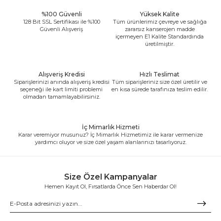
%100 Güvenli
Yüksek Kalite
128 Bit SSL Sertifikası ile %100
Tüm ürünlerimiz çevreye ve sağlığa
Güvenli Alışveriş
zararsız kanserojen madde
içermeyen E1 Kalite Standardında
üretilmiştir.
Alışveriş Kredisi
Hızlı Teslimat
Siparişlerinizi anında alışveriş kredisi
Tüm siparişleriniz size özel üretilir ve
seçeneği ile kart limiti problemi
en kısa sürede tarafınıza teslim edilir.
olmadan tamamlayabilirsiniz.
İç Mimarlık Hizmeti
Karar veremiyor musunuz? İç Mimarlık Hizmetimiz ile karar vermenize
yardımcı oluyor ve size özel yaşam alanlarınızı tasarlıyoruz.
Size Özel Kampanyalar
Hemen Kayıt Ol, Fırsatlarda Önce Sen Haberdar Ol!