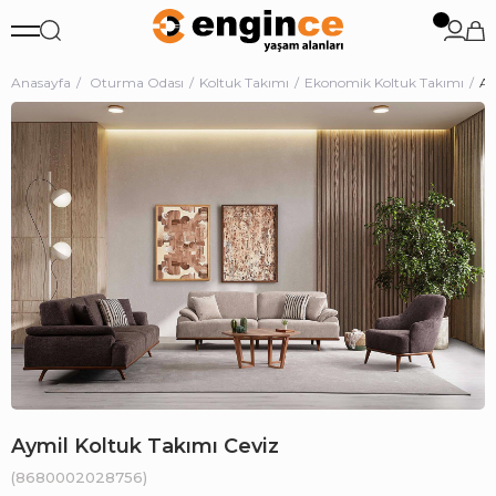
Anasayfa
Oturma Odası
Koltuk Takımı
Ekonomik Koltuk Takımı
Ay
Aymil Koltuk Takımı Ceviz
(8680002028756)