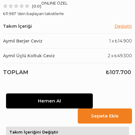
ONLINE ÖZEL
0.0
₺11.967
'den başlayan taksitlerle
Aymil Berjer Ceviz
1
x
₺14.900
Aymil Üçlü Koltuk Ceviz
2
x
₺49.300
TOPLAM
₺107.700
Takım İçeriğini Değiştir