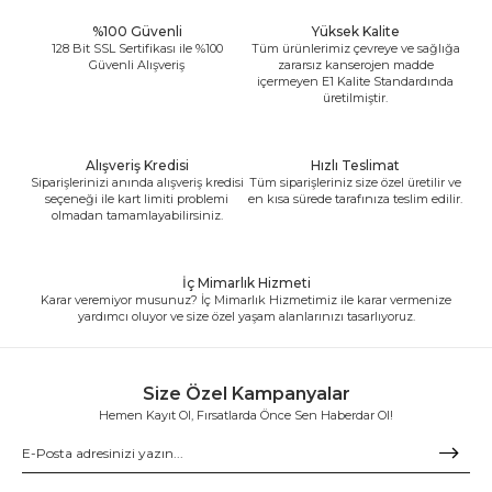
%100 Güvenli
Yüksek Kalite
128 Bit SSL Sertifikası ile %100
Tüm ürünlerimiz çevreye ve sağlığa
Güvenli Alışveriş
zararsız kanserojen madde
içermeyen E1 Kalite Standardında
üretilmiştir.
Alışveriş Kredisi
Hızlı Teslimat
Siparişlerinizi anında alışveriş kredisi
Tüm siparişleriniz size özel üretilir ve
seçeneği ile kart limiti problemi
en kısa sürede tarafınıza teslim edilir.
olmadan tamamlayabilirsiniz.
İç Mimarlık Hizmeti
Karar veremiyor musunuz? İç Mimarlık Hizmetimiz ile karar vermenize
yardımcı oluyor ve size özel yaşam alanlarınızı tasarlıyoruz.
Size Özel Kampanyalar
Hemen Kayıt Ol, Fırsatlarda Önce Sen Haberdar Ol!