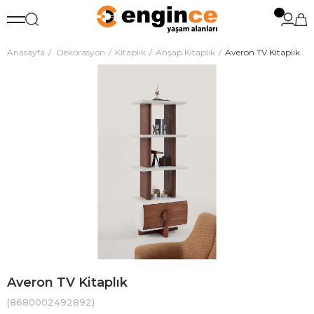
Anasayfa
Dekorasyon
Kitaplık
Ahşap Kitaplık
Averon TV Kitaplık
Averon TV Kitaplık
(8680002492892)