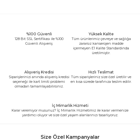
%100 Güvenli
Yüksek Kalite
128 Bit SSL Sertifikası ile %100
Tüm ürünlerimiz çevreye ve sağlığa
Güvenli Alışveriş
zararsız kanserojen madde
içermeyen E1 Kalite Standardında
üretilmiştir.
Alışveriş Kredisi
Hızlı Teslimat
Siparişlerinizi anında alışveriş kredisi
Tüm siparişleriniz size özel üretilir ve
seçeneği ile kart limiti problemi
en kısa sürede tarafınıza teslim edilir.
olmadan tamamlayabilirsiniz.
İç Mimarlık Hizmeti
Karar veremiyor musunuz? İç Mimarlık Hizmetimiz ile karar vermenize
yardımcı oluyor ve size özel yaşam alanlarınızı tasarlıyoruz.
Size Özel Kampanyalar