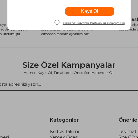
Alışveriş Kredisi
Hızlı Tes
eye ve sağlığa
Siparişlerinizi anında alışveriş kredisi
Tüm siparişle
 madde içermeyen
seçeneği ile kart limiti problemi
kısa sürede t
 üretilmiştir.
olmadan tamamlayabilirsiniz.
Size Özel Kampanyalar
Hemen Kayıt Ol, Fırsatlarda Önce Sen Haberdar Ol!
Kategoriler
Önerile
Koltuk Takımı
Teslimat 
şmesi
Yemek Odası
Site Güve