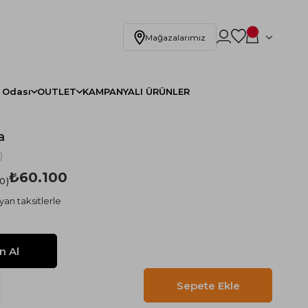
Mağazalarımız
 Odası
OUTLET
KAMPANYALI ÜRÜNLER
a
)
₺60.100
.0
yan taksitlerle