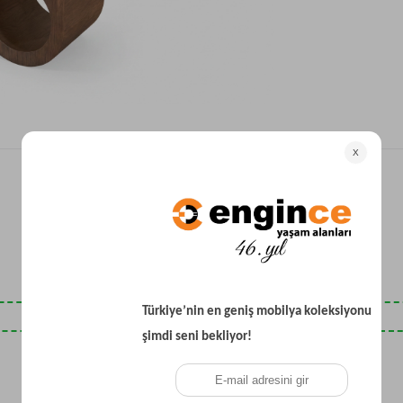
Yataklı Koltuk
Köşe Koltuk
Modern Köşe Koltuk
Ekonomik Köşe Koltuk
Mini Köşe Takımı
Gri Köşe Takımı
Bohem Köşe Takımı
Son Baktıklarınız