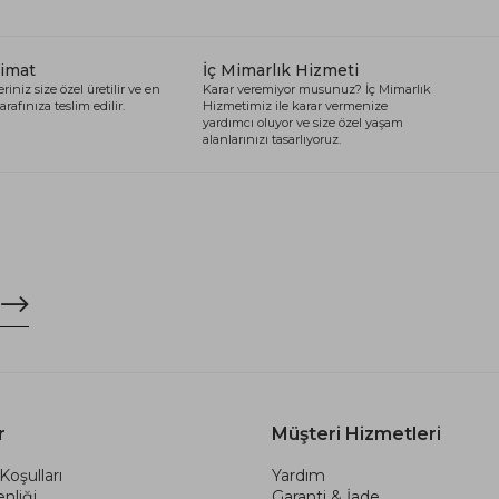
limat
İç Mimarlık Hizmeti
riniz size özel üretilir ve en
Karar veremiyor musunuz? İç Mimarlık
arafınıza teslim edilir.
Hizmetimiz ile karar vermenize
yardımcı oluyor ve size özel yaşam
alanlarınızı tasarlıyoruz.
r
Müşteri Hizmetleri
Koşulları
Yardım
nliği
Garanti & İade