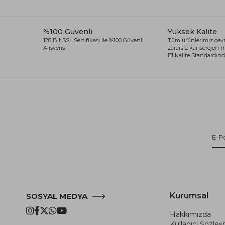
%100 Güvenli
Yüksek Kalite
128 Bit SSL Sertifikası ile %100 Güvenli
Tüm ürünlerimiz çevr
Alışveriş
zararsız kanserojen
E1 Kalite Standardında
Kurumsal
SOSYAL MEDYA
Hakkımızda
Kullanıcı Şözle