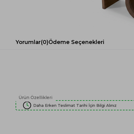
Spor Koltuk Takımı
Gri TV Ünitesi
Krem Koltuk Takımı
Beyaz TV Ünitesi
Gri Koltuk Takımı
Siyah TV Ünitesi
Büro Koltuk Takımı
Şömineli TV Ünitesi
Ev Tekstili
Dresuar
Yorumlar
(0)
Ödeme Seçenekleri
Duvar Ünitesi
TV Koltukları
Ürün Özellikleri
Daha Erken Teslimat Tarihi İçin Bilgi Alınız