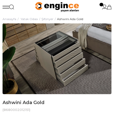
Anasayfa
Yatak Odası
Şifonyer
Ashwini Ada Gold
Ashwini Ada Gold
(8680002012151)