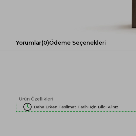
Spor Koltuk Takımı
Gri TV Ünitesi
Krem Koltuk Takımı
Beyaz TV Ünitesi
Gri Koltuk Takımı
Siyah TV Ünitesi
Büro Koltuk Takımı
Şömineli TV Ünitesi
Ev Tekstili
Dresuar
Yorumlar
(0)
Ödeme Seçenekleri
Duvar Ünitesi
TV Koltukları
Ürün Özellikleri
Daha Erken Teslimat Tarihi İçin Bilgi Alınız