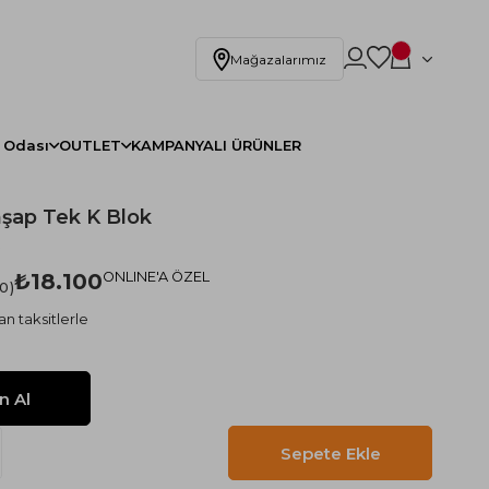
Mağazalarımız
 Odası
OUTLET
KAMPANYALI ÜRÜNLER
hşap Tek K Blok
)
₺18.100
ONLINE'A ÖZEL
.0
n taksitlerle