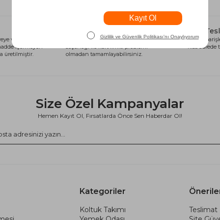
Alışveriş Kredisi
Hızlı Tes
eye ve sağlığa
Siparişlerinizi anında alışveriş kredisi
Tüm siparişle
 madde içermeyen
seçeneği ile kart limiti problemi
kısa sürede t
 üretilmiştir.
olmadan tamamlayabilirsiniz.
Size Özel Kampanyalar
Hemen Kayıt Ol, Fırsatlarda Önce Sen Haberdar Ol!
Kategoriler
Önerile
Koltuk Takımı
Teslimat 
şmesi
Yemek Odası
Site Güve