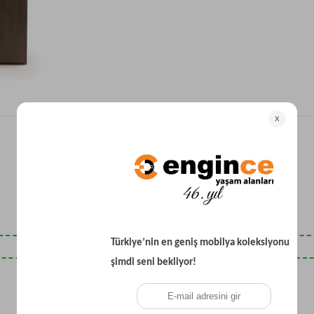
Yataklı Koltuk
Köşe Koltuk
Modern Köşe Koltuk
Ekonomik Köşe Koltuk
Mini Köşe Takımı
Gri Köşe Takımı
Bohem Köşe Takımı
Son Baktıklarınız