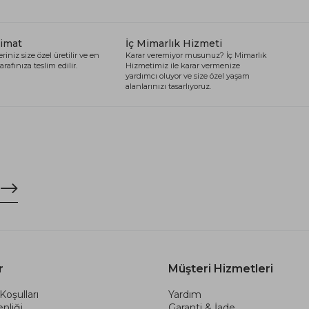
limat
İç Mimarlık Hizmeti
riniz size özel üretilir ve en
Karar veremiyor musunuz? İç Mimarlık
arafınıza teslim edilir.
Hizmetimiz ile karar vermenize
yardımcı oluyor ve size özel yaşam
alanlarınızı tasarlıyoruz.
r
Müşteri Hizmetleri
Koşulları
Yardım
nliği
Garanti & İade