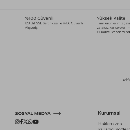
%100 Güvenli
Yüksek Kalite
128 Bit SSL Sertifikası ile %100 Güvenli
Tüm ürünlerimiz çevr
Alışveriş
zararsız kanserojen
E1 Kalite Standardında
Kurumsal
SOSYAL MEDYA
Hakkımızda
Kullanıcı Şözle