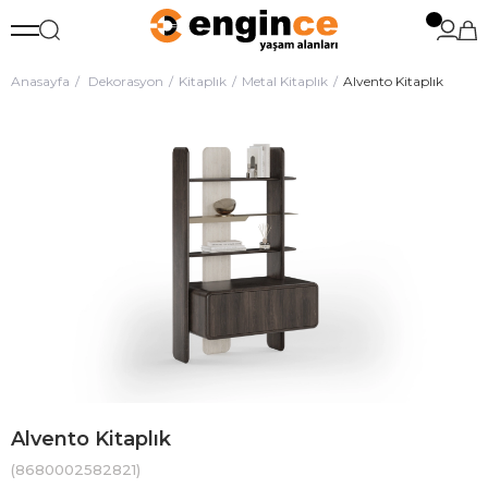
Anasayfa
Dekorasyon
Kitaplık
Metal Kitaplık
Alvento Kitaplık
Alvento Kitaplık
(8680002582821)