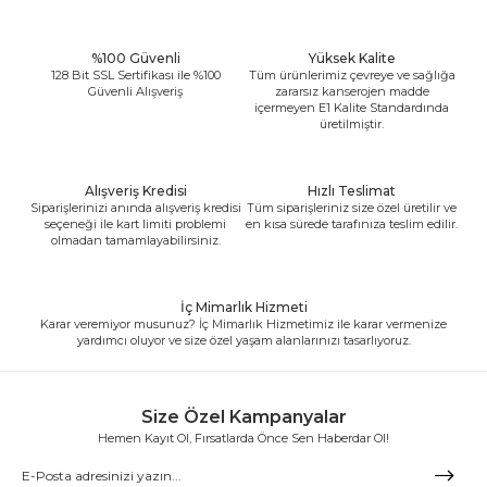
%100 Güvenli
Yüksek Kalite
128 Bit SSL Sertifikası ile %100
Tüm ürünlerimiz çevreye ve sağlığa
Güvenli Alışveriş
zararsız kanserojen madde
içermeyen E1 Kalite Standardında
üretilmiştir.
Alışveriş Kredisi
Hızlı Teslimat
Siparişlerinizi anında alışveriş kredisi
Tüm siparişleriniz size özel üretilir ve
seçeneği ile kart limiti problemi
en kısa sürede tarafınıza teslim edilir.
olmadan tamamlayabilirsiniz.
İç Mimarlık Hizmeti
Karar veremiyor musunuz? İç Mimarlık Hizmetimiz ile karar vermenize
yardımcı oluyor ve size özel yaşam alanlarınızı tasarlıyoruz.
Size Özel Kampanyalar
Hemen Kayıt Ol, Fırsatlarda Önce Sen Haberdar Ol!