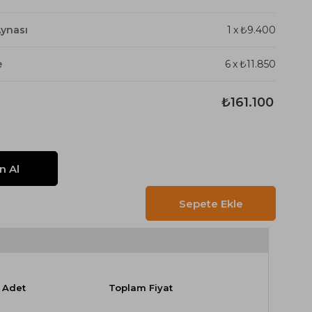
Aynası
1
x
₺9.400
e
6
x
₺11.850
₺161.100
Adet
Toplam Fiyat