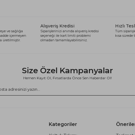
Alışveriş Kredisi
Hızlı Tes
eye ve sağlığa
Siparişlerinizi anında alışveriş kredisi
Tüm siparişle
 madde içermeyen
seçeneği ile kart limiti problemi
kısa sürede t
 üretilmiştir.
olmadan tamamlayabilirsiniz.
Size Özel Kampanyalar
Hemen Kayıt Ol, Fırsatlarda Önce Sen Haberdar Ol!
Kategoriler
Önerile