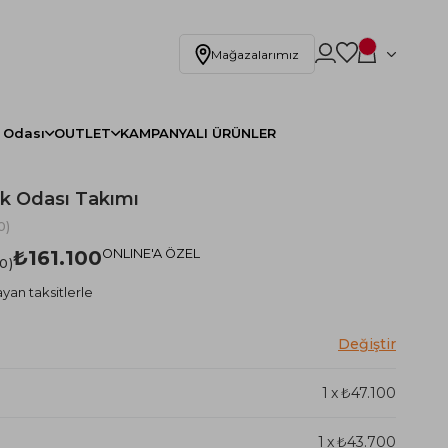
Mağazalarımız
 Odası
OUTLET
KAMPANYALI ÜRÜNLER
k Odası Takımı
0)
₺161.100
ONLINE'A ÖZEL
.0
yan taksitlerle
1
x
₺47.100
1
x
₺43.700