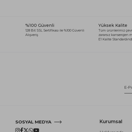
%100 Güvenli
Yüksek Kalite
128 Bit SSL Sertifikası ile %100 Güvenli
Tüm ürünlerimiz çevr
Alışveriş
zararsız kanserojen
E1 Kalite Standardında
Kurumsal
SOSYAL MEDYA