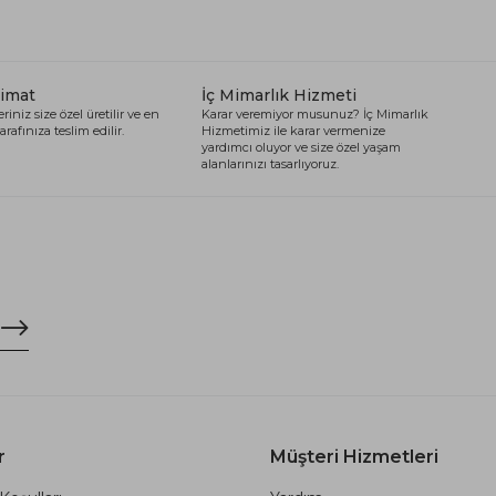
limat
İç Mimarlık Hizmeti
riniz size özel üretilir ve en
Karar veremiyor musunuz? İç Mimarlık
arafınıza teslim edilir.
Hizmetimiz ile karar vermenize
yardımcı oluyor ve size özel yaşam
alanlarınızı tasarlıyoruz.
r
Müşteri Hizmetleri