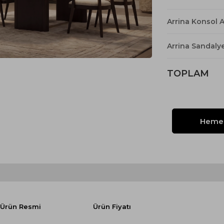
Yataklı Koltuk
Köşe Koltuk
Arrina Konsol 
Modern Köşe Koltuk
Arrina Sandaly
Ekonomik Köşe Koltuk
Mini Köşe Takımı
TOPLAM
Gri Köşe Takımı
Bohem Köşe Takımı
Ürün Resmi
Ürün Fiyatı