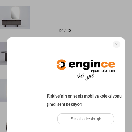
₺47.100
₺43.700
₺9.400