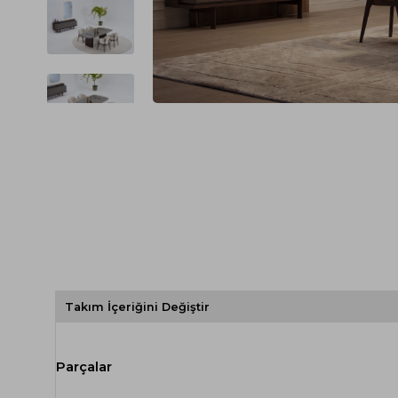
Spor Koltuk Takımı
Gri TV Ünitesi
Krem Koltuk Takımı
Beyaz TV Ünitesi
Gri Koltuk Takımı
Siyah TV Ünitesi
Büro Koltuk Takımı
Şömineli TV Ünitesi
Ev Tekstili
Dresuar
Duvar Ünitesi
TV Koltukları
Takım İçeriğini Değiştir