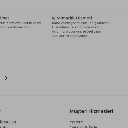
limat
İç Mimarlık Hizmeti
riniz size özel üretilir ve en
Karar veremiyor musunuz? İç Mimarlık
arafınıza teslim edilir.
Hizmetimiz ile karar vermenize
yardımcı oluyor ve size özel yaşam
alanlarınızı tasarlıyoruz.
r
Müşteri Hizmetleri
Koşulları
Yardım
nliği
Garanti & İade