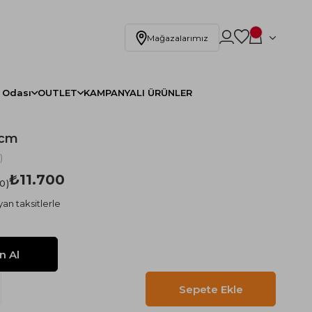
Mağazalarımız
 Odası
OUTLET
KAMPANYALI ÜRÜNLER
0cm
)
₺11.700
.0
an taksitlerle