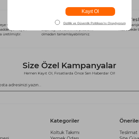
Alışveriş Kredisi
Hızlı Tes
eye ve sağlığa
Siparişlerinizi anında alışveriş kredisi
Tüm siparişle
 madde içermeyen
seçeneği ile kart limiti problemi
kısa sürede t
 üretilmiştir.
olmadan tamamlayabilirsiniz.
Size Özel Kampanyalar
Hemen Kayıt Ol, Fırsatlarda Önce Sen Haberdar Ol!
Kategoriler
Önerile
Koltuk Takımı
Teslimat 
şmesi
Yemek Odası
Site Güve