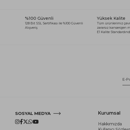
%100 Güvenli
Yüksek Kalite
128 Bit SSL Sertifikası ile %100 Güvenli
Tüm ürünlerimiz çevr
Alışveriş
zararsız kanserojen
E1 Kalite Standardında
Kurumsal
SOSYAL MEDYA
Hakkımızda
Kullanıcı Şözle