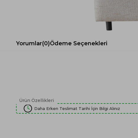
Spor Koltuk Takımı
Gri TV Ünitesi
Krem Koltuk Takımı
Beyaz TV Ünitesi
Gri Koltuk Takımı
Siyah TV Ünitesi
Büro Koltuk Takımı
Şömineli TV Ünitesi
Ev Tekstili
Dresuar
Yorumlar
(0)
Ödeme Seçenekleri
Duvar Ünitesi
TV Koltukları
Ürün Özellikleri
Daha Erken Teslimat Tarihi İçin Bilgi Alınız