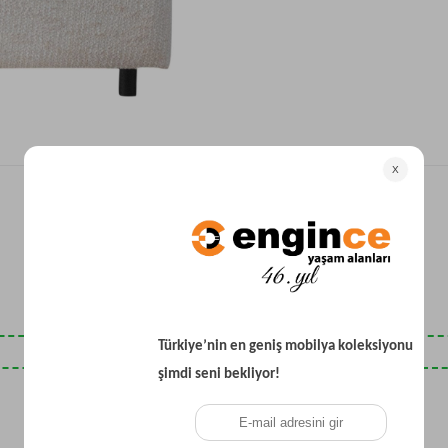
Yataklı Koltuk
Köşe Koltuk
Modern Köşe Koltuk
Ekonomik Köşe Koltuk
Mini Köşe Takımı
Gri Köşe Takımı
Bohem Köşe Takımı
Son Baktıklarınız