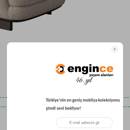
Yataklı Koltuk
Köşe Koltuk
Modern Köşe Koltuk
Ekonomik Köşe Koltuk
Mini Köşe Takımı
Gri Köşe Takımı
Bohem Köşe Takımı
Son Baktıklarınız