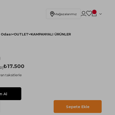
Mağazalarımız
 Odası
OUTLET
KAMPANYALI ÜRÜNLER
)
₺17.500
.0
an taksitlerle