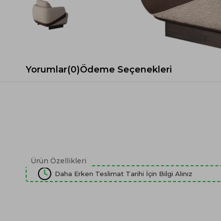
Spor Koltuk Takımı
Gri TV Ünitesi
Krem Koltuk Takımı
Beyaz TV Ünitesi
Gri Koltuk Takımı
Siyah TV Ünitesi
Büro Koltuk Takımı
Şömineli TV Ünitesi
Ev Tekstili
Dresuar
Yorumlar
(0)
Ödeme Seçenekleri
Duvar Ünitesi
TV Koltukları
Ürün Özellikleri
Daha Erken Teslimat Tarihi İçin Bilgi Alınız