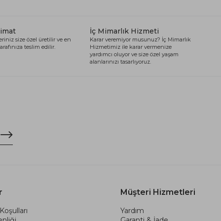
limat
İç Mimarlık Hizmeti
riniz size özel üretilir ve en
Karar veremiyor musunuz? İç Mimarlık
arafınıza teslim edilir.
Hizmetimiz ile karar vermenize
yardımcı oluyor ve size özel yaşam
alanlarınızı tasarlıyoruz.
r
Müşteri Hizmetleri
Koşulları
Yardım
nliği
Garanti & İade