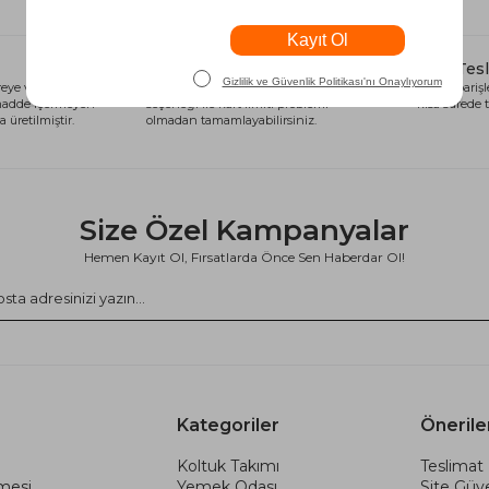
Alışveriş Kredisi
Hızlı Tes
eye ve sağlığa
Siparişlerinizi anında alışveriş kredisi
Tüm siparişle
 madde içermeyen
seçeneği ile kart limiti problemi
kısa sürede t
 üretilmiştir.
olmadan tamamlayabilirsiniz.
Size Özel Kampanyalar
Hemen Kayıt Ol, Fırsatlarda Önce Sen Haberdar Ol!
Kategoriler
Önerile
Koltuk Takımı
Teslimat 
şmesi
Yemek Odası
Site Güve