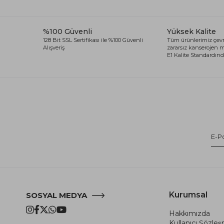
%100 Güvenli
Yüksek Kalite
128 Bit SSL Sertifikası ile %100 Güvenli
Tüm ürünlerimiz çevr
Alışveriş
zararsız kanserojen
E1 Kalite Standardında
Kurumsal
SOSYAL MEDYA
Hakkımızda
Kullanıcı Şözle