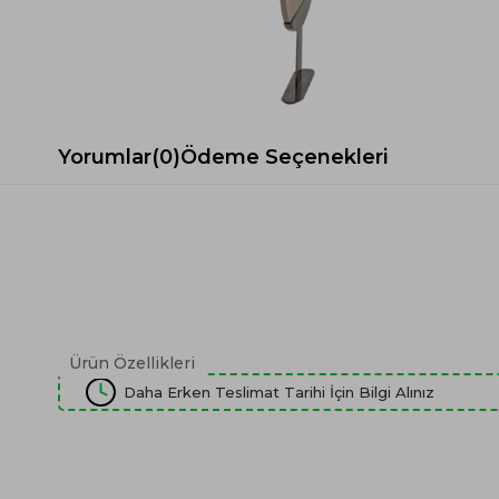
Spor Koltuk Takımı
Gri TV Ünitesi
Krem Koltuk Takımı
Beyaz TV Ünitesi
Gri Koltuk Takımı
Siyah TV Ünitesi
Büro Koltuk Takımı
Şömineli TV Ünitesi
Ev Tekstili
Dresuar
Yorumlar
(0)
Ödeme Seçenekleri
Duvar Ünitesi
TV Koltukları
Ürün Özellikleri
Daha Erken Teslimat Tarihi İçin Bilgi Alınız