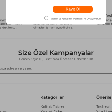
Alışveriş Kredisi
Hızlı Tes
eye ve sağlığa
Siparişlerinizi anında alışveriş kredisi
Tüm siparişle
 madde içermeyen
seçeneği ile kart limiti problemi
kısa sürede t
 üretilmiştir.
olmadan tamamlayabilirsiniz.
Size Özel Kampanyalar
Hemen Kayıt Ol, Fırsatlarda Önce Sen Haberdar Ol!
Kategoriler
Önerile
Koltuk Takımı
Teslimat 
şmesi
Yemek Odası
Site Güve