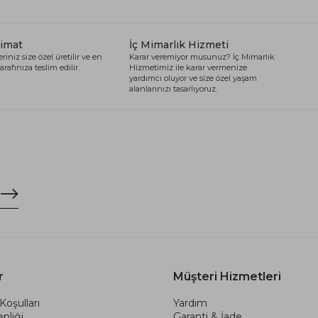
limat
İç Mimarlık Hizmeti
riniz size özel üretilir ve en
Karar veremiyor musunuz? İç Mimarlık
arafınıza teslim edilir.
Hizmetimiz ile karar vermenize
yardımcı oluyor ve size özel yaşam
alanlarınızı tasarlıyoruz.
r
Müşteri Hizmetleri
Koşulları
Yardım
nliği
Garanti & İade