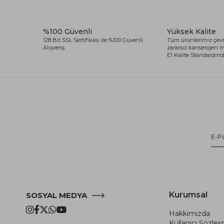
%100 Güvenli
Yüksek Kalite
128 Bit SSL Sertifikası ile %100 Güvenli
Tüm ürünlerimiz çevr
Alışveriş
zararsız kanserojen
E1 Kalite Standardında
Kurumsal
SOSYAL MEDYA
Hakkımızda
Kullanıcı Şözle