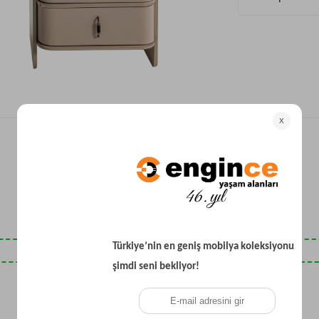
Yataklı Koltuk
Köşe Koltuk
Modern Köşe Koltuk
Ekonomik Köşe Koltuk
Mini Köşe Takımı
Gri Köşe Takımı
Bohem Köşe Takımı
Son Baktıklarınız