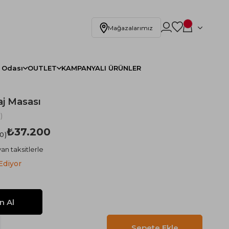
Mağazalarımız
 Odası
OUTLET
KAMPANYALI ÜRÜNLER
aj Masası
)
₺37.200
.0
an taksitlerle
Ediyor