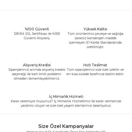
%100 Güvenli
Yüksek Kalite
128 Bit SSL Sertifikası ile %100
Tüm ürünlerimiz çevreye ve sağlığa
Güvenli Alışveriş
zararsız kanserojen madde
içermeyen E1 Kalite Standardında
üretilmiştir.
Alışveriş Kredisi
Hızlı Teslimat
Siparişlerinizi anında alışveriş kredisi
Tüm siparişleriniz size özel üretilir ve
seçeneği ile kart limiti problemi
en kısa sürede tarafınıza teslim edilir.
olmadan tamamlayabilirsiniz.
İç Mimarlık Hizmeti
Karar veremiyor musunuz? İç Mimarlık Hizmetimiz ile karar vermenize
yardımcı oluyor ve size özel yaşam alanlarınızı tasarlıyoruz.
Size Özel Kampanyalar
Hemen Kayıt Ol, Fırsatlarda Önce Sen Haberdar Ol!