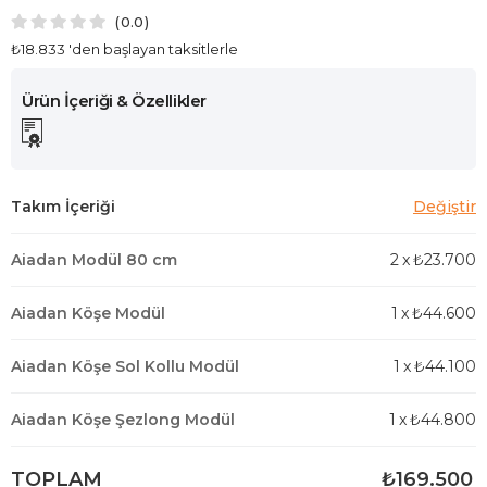
0.0
₺18.833
'den başlayan taksitlerle
Aiadan Modül 80 cm
2
x
₺23.700
Aiadan Köşe Modül
1
x
₺44.600
Aiadan Köşe Sol Kollu Modül
1
x
₺44.100
Aiadan Köşe Şezlong Modül
1
x
₺44.800
TOPLAM
₺169.500