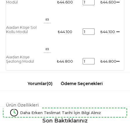
Modül
₺44.600
₺44.600
Aiadan Köşe Sol
Kollu Modül
₺44.100
₺44.100
Aiadan Köşe
Şezlong Modül
₺44.800
₺44.800
Yorumlar
(0)
Ödeme Seçenekleri
Ürün Özellikleri
Daha Erken Teslimat Tarihi İçin Bilgi Alınız
Son Baktıklarınız