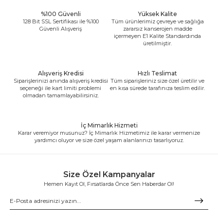
%100 Güvenli
Yüksek Kalite
128 Bit SSL Sertifikası ile %100
Tüm ürünlerimiz çevreye ve sağlığa
Güvenli Alışveriş
zararsız kanserojen madde
içermeyen E1 Kalite Standardında
üretilmiştir.
Alışveriş Kredisi
Hızlı Teslimat
Siparişlerinizi anında alışveriş kredisi
Tüm siparişleriniz size özel üretilir ve
seçeneği ile kart limiti problemi
en kısa sürede tarafınıza teslim edilir.
olmadan tamamlayabilirsiniz.
İç Mimarlık Hizmeti
Karar veremiyor musunuz? İç Mimarlık Hizmetimiz ile karar vermenize
yardımcı oluyor ve size özel yaşam alanlarınızı tasarlıyoruz.
Size Özel Kampanyalar
Hemen Kayıt Ol, Fırsatlarda Önce Sen Haberdar Ol!