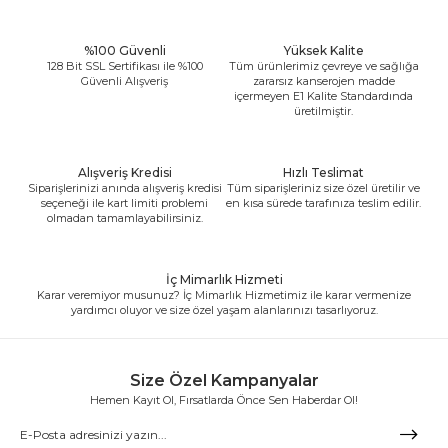
%100 Güvenli
Yüksek Kalite
128 Bit SSL Sertifikası ile %100
Tüm ürünlerimiz çevreye ve sağlığa
Güvenli Alışveriş
zararsız kanserojen madde
içermeyen E1 Kalite Standardında
üretilmiştir.
Alışveriş Kredisi
Hızlı Teslimat
Siparişlerinizi anında alışveriş kredisi
Tüm siparişleriniz size özel üretilir ve
seçeneği ile kart limiti problemi
en kısa sürede tarafınıza teslim edilir.
olmadan tamamlayabilirsiniz.
İç Mimarlık Hizmeti
Karar veremiyor musunuz? İç Mimarlık Hizmetimiz ile karar vermenize
yardımcı oluyor ve size özel yaşam alanlarınızı tasarlıyoruz.
Size Özel Kampanyalar
Hemen Kayıt Ol, Fırsatlarda Önce Sen Haberdar Ol!