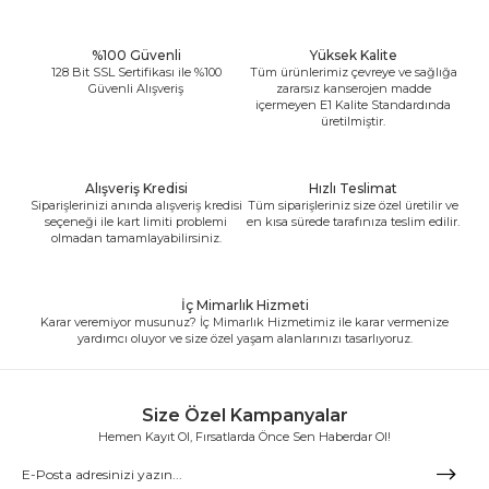
%100 Güvenli
Yüksek Kalite
128 Bit SSL Sertifikası ile %100
Tüm ürünlerimiz çevreye ve sağlığa
Güvenli Alışveriş
zararsız kanserojen madde
içermeyen E1 Kalite Standardında
üretilmiştir.
Alışveriş Kredisi
Hızlı Teslimat
Siparişlerinizi anında alışveriş kredisi
Tüm siparişleriniz size özel üretilir ve
seçeneği ile kart limiti problemi
en kısa sürede tarafınıza teslim edilir.
olmadan tamamlayabilirsiniz.
İç Mimarlık Hizmeti
Karar veremiyor musunuz? İç Mimarlık Hizmetimiz ile karar vermenize
yardımcı oluyor ve size özel yaşam alanlarınızı tasarlıyoruz.
Size Özel Kampanyalar
Hemen Kayıt Ol, Fırsatlarda Önce Sen Haberdar Ol!