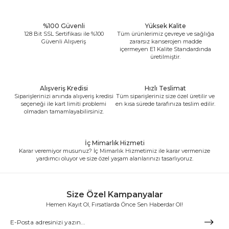
%100 Güvenli
Yüksek Kalite
128 Bit SSL Sertifikası ile %100
Tüm ürünlerimiz çevreye ve sağlığa
Güvenli Alışveriş
zararsız kanserojen madde
içermeyen E1 Kalite Standardında
üretilmiştir.
Alışveriş Kredisi
Hızlı Teslimat
Siparişlerinizi anında alışveriş kredisi
Tüm siparişleriniz size özel üretilir ve
seçeneği ile kart limiti problemi
en kısa sürede tarafınıza teslim edilir.
olmadan tamamlayabilirsiniz.
İç Mimarlık Hizmeti
Karar veremiyor musunuz? İç Mimarlık Hizmetimiz ile karar vermenize
yardımcı oluyor ve size özel yaşam alanlarınızı tasarlıyoruz.
Size Özel Kampanyalar
Hemen Kayıt Ol, Fırsatlarda Önce Sen Haberdar Ol!