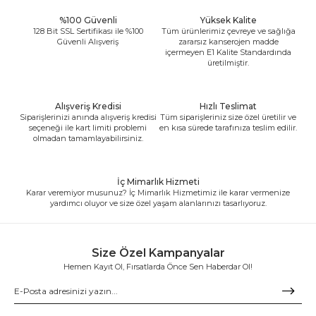
%100 Güvenli
Yüksek Kalite
128 Bit SSL Sertifikası ile %100
Tüm ürünlerimiz çevreye ve sağlığa
Güvenli Alışveriş
zararsız kanserojen madde
içermeyen E1 Kalite Standardında
üretilmiştir.
Alışveriş Kredisi
Hızlı Teslimat
Siparişlerinizi anında alışveriş kredisi
Tüm siparişleriniz size özel üretilir ve
seçeneği ile kart limiti problemi
en kısa sürede tarafınıza teslim edilir.
olmadan tamamlayabilirsiniz.
İç Mimarlık Hizmeti
Karar veremiyor musunuz? İç Mimarlık Hizmetimiz ile karar vermenize
yardımcı oluyor ve size özel yaşam alanlarınızı tasarlıyoruz.
Size Özel Kampanyalar
Hemen Kayıt Ol, Fırsatlarda Önce Sen Haberdar Ol!