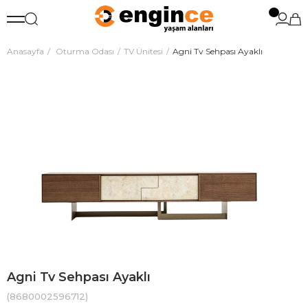
Anasayfa
Oturma Odası
TV Ünitesi
Agni Tv Sehpası Ayaklı
Agni Tv Sehpası Ayaklı
(8680002596712)