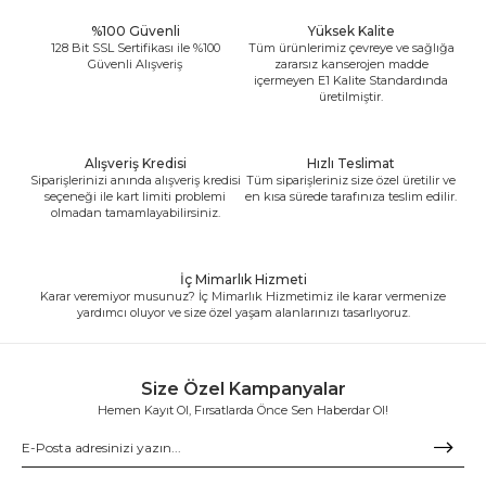
%100 Güvenli
Yüksek Kalite
128 Bit SSL Sertifikası ile %100
Tüm ürünlerimiz çevreye ve sağlığa
Güvenli Alışveriş
zararsız kanserojen madde
içermeyen E1 Kalite Standardında
üretilmiştir.
Alışveriş Kredisi
Hızlı Teslimat
Siparişlerinizi anında alışveriş kredisi
Tüm siparişleriniz size özel üretilir ve
seçeneği ile kart limiti problemi
en kısa sürede tarafınıza teslim edilir.
olmadan tamamlayabilirsiniz.
İç Mimarlık Hizmeti
Karar veremiyor musunuz? İç Mimarlık Hizmetimiz ile karar vermenize
yardımcı oluyor ve size özel yaşam alanlarınızı tasarlıyoruz.
Size Özel Kampanyalar
Hemen Kayıt Ol, Fırsatlarda Önce Sen Haberdar Ol!