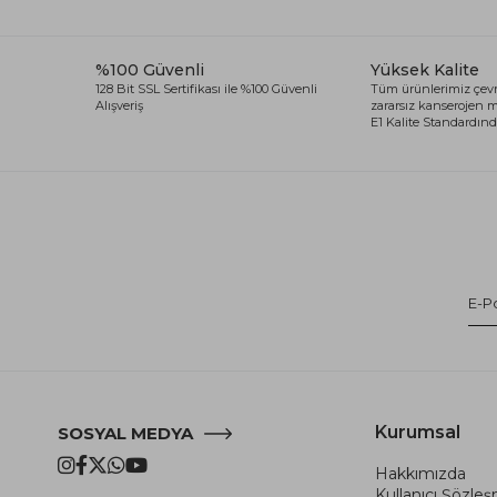
%100 Güvenli
Yüksek Kalite
128 Bit SSL Sertifikası ile %100 Güvenli
Tüm ürünlerimiz çevr
Alışveriş
zararsız kanserojen
E1 Kalite Standardında
Kurumsal
SOSYAL MEDYA
Hakkımızda
Kullanıcı Şözle