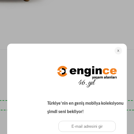
Yataklı Koltuk
Köşe Koltuk
Modern Köşe Koltuk
Ekonomik Köşe Koltuk
Mini Köşe Takımı
Gri Köşe Takımı
Bohem Köşe Takımı
Son Baktıklarınız