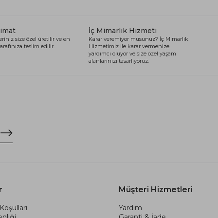
limat
İç Mimarlık Hizmeti
riniz size özel üretilir ve en
Karar veremiyor musunuz? İç Mimarlık
arafınıza teslim edilir.
Hizmetimiz ile karar vermenize
yardımcı oluyor ve size özel yaşam
alanlarınızı tasarlıyoruz.
r
Müşteri Hizmetleri
Koşulları
Yardım
nliği
Garanti & İade