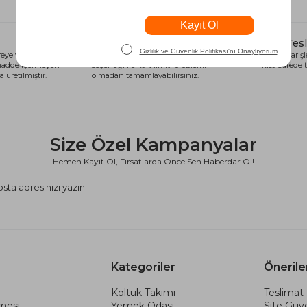
Alışveriş Kredisi
Hızlı Tes
eye ve sağlığa
Siparişlerinizi anında alışveriş kredisi
Tüm siparişle
 madde içermeyen
seçeneği ile kart limiti problemi
kısa sürede t
 üretilmiştir.
olmadan tamamlayabilirsiniz.
Size Özel Kampanyalar
Hemen Kayıt Ol, Fırsatlarda Önce Sen Haberdar Ol!
Kategoriler
Önerile
Koltuk Takımı
Teslimat 
şmesi
Yemek Odası
Site Güve