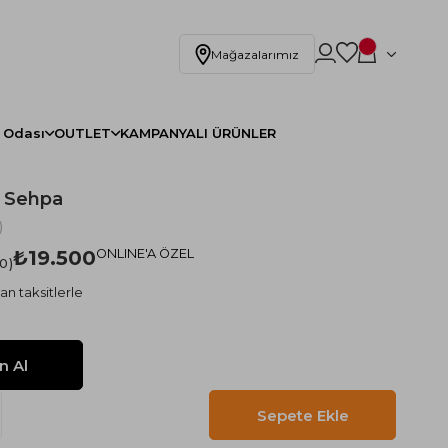
Mağazalarımız
 Odası
OUTLET
KAMPANYALI ÜRÜNLER
a Sehpa
)
₺19.500
ONLINE'A ÖZEL
.0
an taksitlerle