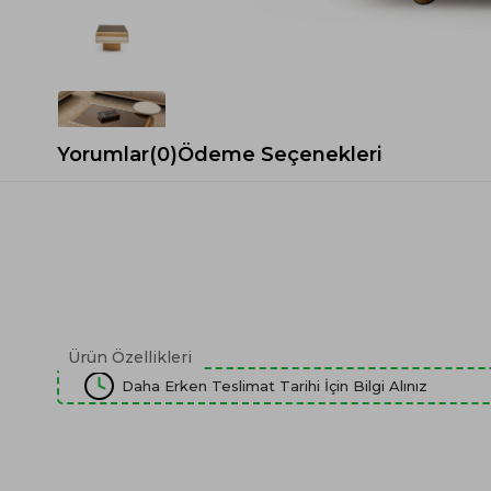
Spor Koltuk Takımı
Gri TV Ünitesi
Krem Koltuk Takımı
Beyaz TV Ünitesi
Gri Koltuk Takımı
Siyah TV Ünitesi
Büro Koltuk Takımı
Şömineli TV Ünitesi
Ev Tekstili
Dresuar
Yorumlar
(0)
Ödeme Seçenekleri
Duvar Ünitesi
TV Koltukları
Ürün Özellikleri
Daha Erken Teslimat Tarihi İçin Bilgi Alınız