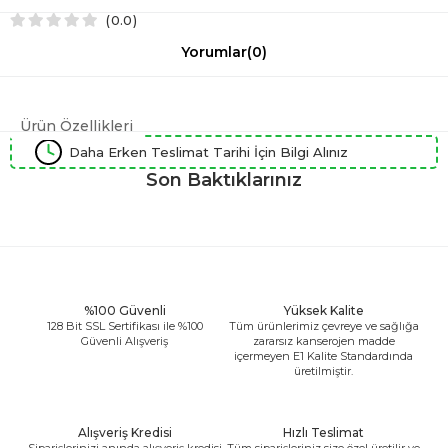
0.0
Yorumlar
(0)
Ürün Özellikleri
Daha Erken Teslimat Tarihi İçin Bilgi Alınız
Son Baktıklarınız
%100 Güvenli
Yüksek Kalite
128 Bit SSL Sertifikası ile %100
Tüm ürünlerimiz çevreye ve sağlığa
Güvenli Alışveriş
zararsız kanserojen madde
içermeyen E1 Kalite Standardında
üretilmiştir.
Alışveriş Kredisi
Hızlı Teslimat
Siparişlerinizi anında alışveriş kredisi
Tüm siparişleriniz size özel üretilir ve