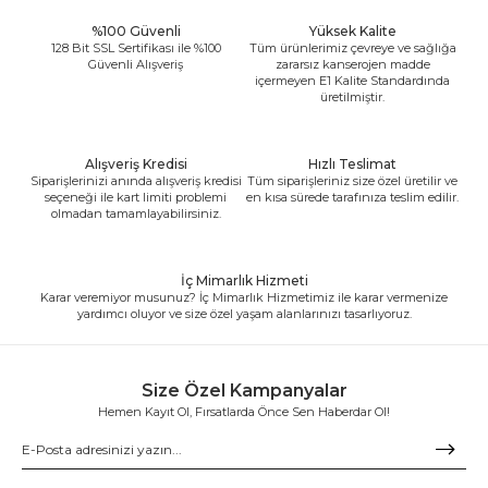
%100 Güvenli
Yüksek Kalite
128 Bit SSL Sertifikası ile %100
Tüm ürünlerimiz çevreye ve sağlığa
Güvenli Alışveriş
zararsız kanserojen madde
içermeyen E1 Kalite Standardında
üretilmiştir.
Alışveriş Kredisi
Hızlı Teslimat
Siparişlerinizi anında alışveriş kredisi
Tüm siparişleriniz size özel üretilir ve
seçeneği ile kart limiti problemi
en kısa sürede tarafınıza teslim edilir.
olmadan tamamlayabilirsiniz.
İç Mimarlık Hizmeti
Karar veremiyor musunuz? İç Mimarlık Hizmetimiz ile karar vermenize
yardımcı oluyor ve size özel yaşam alanlarınızı tasarlıyoruz.
Size Özel Kampanyalar
Hemen Kayıt Ol, Fırsatlarda Önce Sen Haberdar Ol!