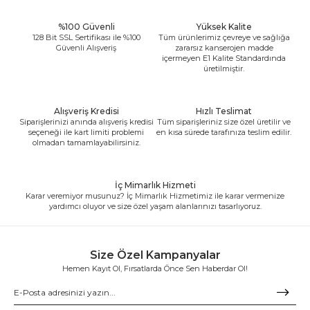
%100 Güvenli
Yüksek Kalite
128 Bit SSL Sertifikası ile %100
Tüm ürünlerimiz çevreye ve sağlığa
Güvenli Alışveriş
zararsız kanserojen madde
içermeyen E1 Kalite Standardında
üretilmiştir.
Alışveriş Kredisi
Hızlı Teslimat
Siparişlerinizi anında alışveriş kredisi
Tüm siparişleriniz size özel üretilir ve
seçeneği ile kart limiti problemi
en kısa sürede tarafınıza teslim edilir.
olmadan tamamlayabilirsiniz.
İç Mimarlık Hizmeti
Karar veremiyor musunuz? İç Mimarlık Hizmetimiz ile karar vermenize
yardımcı oluyor ve size özel yaşam alanlarınızı tasarlıyoruz.
Size Özel Kampanyalar
Hemen Kayıt Ol, Fırsatlarda Önce Sen Haberdar Ol!