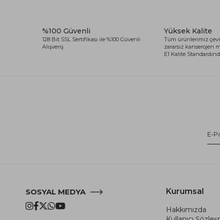
%100 Güvenli
Yüksek Kalite
128 Bit SSL Sertifikası ile %100 Güvenli
Tüm ürünlerimiz çevr
Alışveriş
zararsız kanserojen
E1 Kalite Standardında
Kurumsal
SOSYAL MEDYA
Hakkımızda
Kullanıcı Şözle