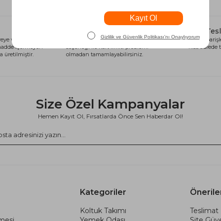
Alışveriş Kredisi
Hızlı Tes
eye ve sağlığa
Siparişlerinizi anında alışveriş kredisi
Tüm siparişle
 madde içermeyen
seçeneği ile kart limiti problemi
kısa sürede t
 üretilmiştir.
olmadan tamamlayabilirsiniz.
Size Özel Kampanyalar
Hemen Kayıt Ol, Fırsatlarda Önce Sen Haberdar Ol!
Kategoriler
Önerile
Koltuk Takımı
Teslimat 
şmesi
Yemek Odası
Site Güve