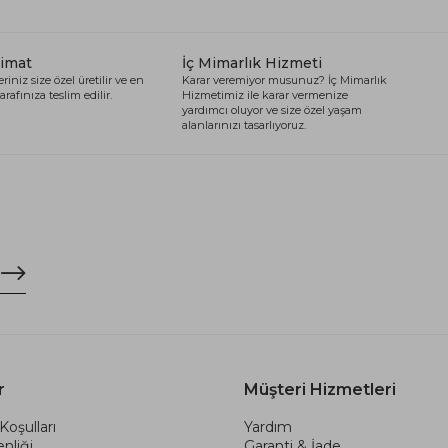
limat
İç Mimarlık Hizmeti
riniz size özel üretilir ve en
Karar veremiyor musunuz? İç Mimarlık
arafınıza teslim edilir.
Hizmetimiz ile karar vermenize
yardımcı oluyor ve size özel yaşam
alanlarınızı tasarlıyoruz.
r
Müşteri Hizmetleri
Koşulları
Yardım
nliği
Garanti & İade