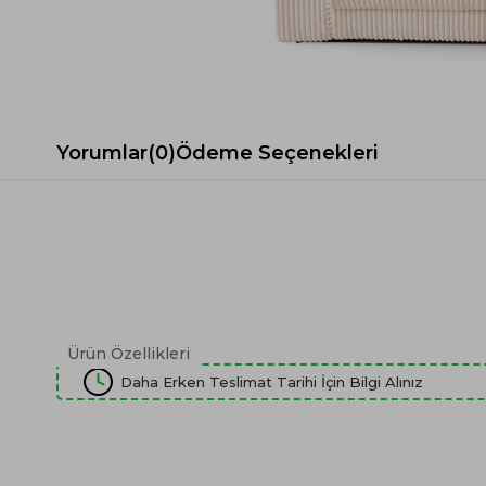
Spor Koltuk Takımı
Gri TV Ünitesi
Krem Koltuk Takımı
Beyaz TV Ünitesi
Gri Koltuk Takımı
Siyah TV Ünitesi
Büro Koltuk Takımı
Şömineli TV Ünitesi
Ev Tekstili
Dresuar
Yorumlar
(0)
Ödeme Seçenekleri
Duvar Ünitesi
TV Koltukları
Ürün Özellikleri
Daha Erken Teslimat Tarihi İçin Bilgi Alınız