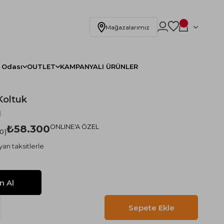
Mağazalarımız
 Odası
OUTLET
KAMPANYALI ÜRÜNLER
Koltuk
)
₺58.300
ONLINE'A ÖZEL
.0
yan taksitlerle