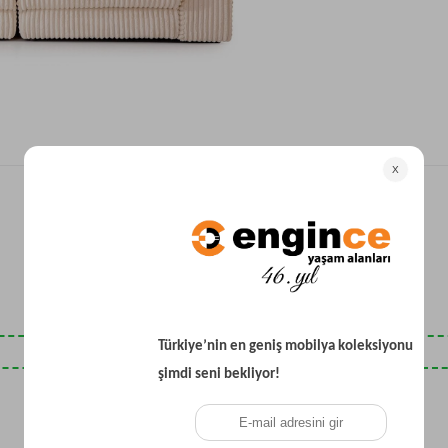
Yataklı Koltuk
Köşe Koltuk
Modern Köşe Koltuk
Ekonomik Köşe Koltuk
Mini Köşe Takımı
Gri Köşe Takımı
Bohem Köşe Takımı
Son Baktıklarınız